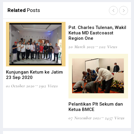
Related
Posts
Pst. Charles Tulenan, Wakil
Ketua MD Eastcoasst
Region One
20 March 2022
2112 Views
Kunjungan Ketum ke Jatim
Pe
23 Sep 2020
Lu
01 October 2020
2912 Views
03 
Pelantikan Plt Sekum dan
Ketua BMCE
07 November 2021
2457 Views