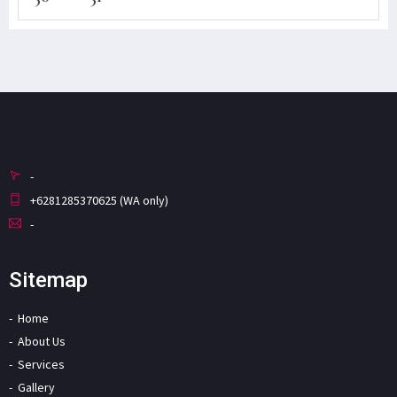
-
+6281285370625 (WA only)
-
Sitemap
Home
About Us
Services
Gallery