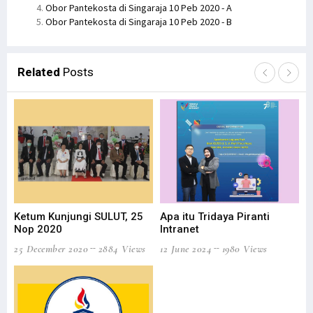
Obor Pantekosta di Singaraja 10 Peb 2020 - A
Obor Pantekosta di Singaraja 10 Peb 2020 - B
Related
Posts
Ku
15 
Ketum Kunjungi SULUT, 25
Apa itu Tridaya Piranti
Nop 2020
Intranet
25 December 2020
2884 Views
12 June 2024
1980 Views
Ch
20 