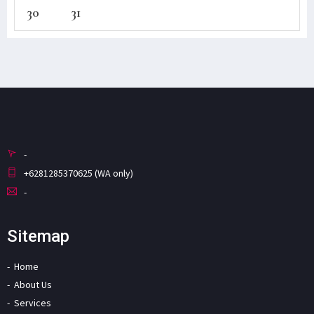
30
31
-
+6281285370625 (WA only)
-
Sitemap
Home
About Us
Services