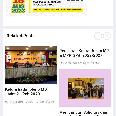
Related
Posts
Pemilihan Ketua Umum MP
Su
& MPR GPdI 2022-2027
20
17 April 2022
6910 Views
21 
Ke
KA
Ketum hadiri pleno MD
11 
Jatim 21 Peb 2020
01 September 2020
2920 Views
Membangun Soliditas dan