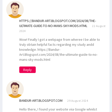
HTTPS://BANDUR-ART.BLOGSPOT.COM/2024/08/THE-
ULTIMATE-GUIDE-TO-NO-MANS-SKY-MODS.HTML
22 August
2024
Wow! Finally I got a webpage from wheree I be able to
truly obtain helpful facts regarding my study andd
knowledge. https://Bandur-
Art.Blogspot.com/2024/08/the-ultimate-guide-to-no-
mans-sky-mods.html
Reply
BANDUR-ART.BLOGSPOT.COM
29 August 2024
Hello there, I found your website viia Google whnilst