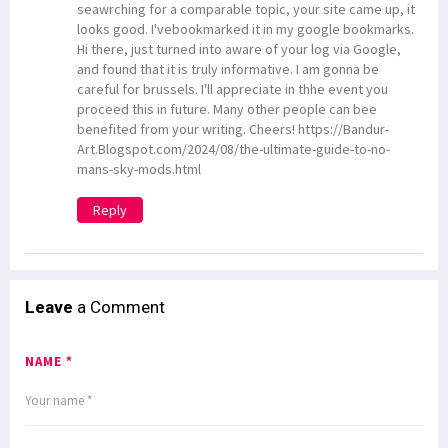
seawrching for a comparable topic, your site came up, it
looks good. I'vebookmarked it in my google bookmarks.
Hi there, just turned into aware of your log via Google,
and found that it is truly informative. I am gonna be
careful for brussels. I'll appreciate in thhe event you
proceed this in future. Many other people can bee
benefited from your writing. Cheers! https://Bandur-
Art.Blogspot.com/2024/08/the-ultimate-guide-to-no-
mans-sky-mods.html
Reply
Leave
a Comment
NAME *