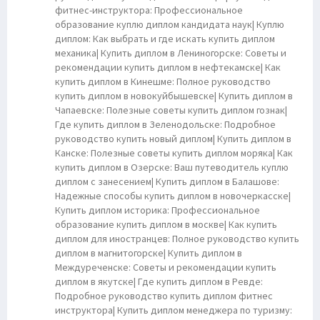
фитнес-инструктора: Профессиональное
образование куплю диплом кандидата наук| Куплю
диплом: Как выбрать и где искать купить диплом
механика| Купить диплом в Лениногорске: Советы и
рекомендации купить диплом в нефтекамске| Как
купить диплом в Кинешме: Полное руководство
купить диплом в новокуйбышевске| Купить диплом в
Чапаевске: Полезные советы купить диплом гознак|
Где купить диплом в Зеленодольске: Подробное
руководство купить новый диплом| Купить диплом в
Канске: Полезные советы купить диплом моряка| Как
купить диплом в Озерске: Ваш путеводитель куплю
диплом с занесением| Купить диплом в Балашове:
Надежные способы купить диплом в новочеркасске|
Купить диплом историка: Профессиональное
образование купить диплом в москве| Как купить
диплом для иностранцев: Полное руководство купить
диплом в магнитогорске| Купить диплом в
Междуреченске: Советы и рекомендации купить
диплом в якутске| Где купить диплом в Ревде:
Подробное руководство купить диплом фитнес
инструктора| Купить диплом менеджера по туризму: