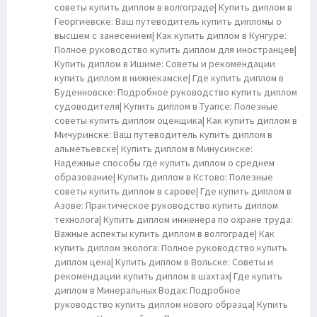
советы купить диплом в волгограде| Купить диплом в
Георгиевске: Ваш путеводитель купить дипломы о
высшем с занесением| Как купить диплом в Кунгуре:
Полное руководство купить диплом для иностранцев|
Купить диплом в Ишиме: Советы и рекомендации
купить диплом в нижнекамске| Где купить диплом в
Буденновске: Подробное руководство купить диплом
судоводителя| Купить диплом в Туапсе: Полезные
советы купить диплом оценщика| Как купить диплом в
Мичуринске: Ваш путеводитель купить диплом в
альметьевске| Купить диплом в Минусинске:
Надежные способы где купить диплом о среднем
образование| Купить диплом в Кстово: Полезные
советы купить диплом в сарове| Где купить диплом в
Азове: Практическое руководство купить диплом
технолога| Купить диплом инженера по охране труда:
Важные аспекты купить диплом в волгограде| Как
купить диплом эколога: Полное руководство купить
диплом цена| Купить диплом в Вольске: Советы и
рекомендации купить диплом в шахтах| Где купить
диплом в Минеральных Водах: Подробное
руководство купить диплом нового образца| Купить