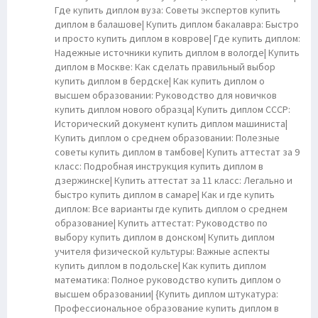
Где купить диплом вуза: Советы экспертов купить
диплом в балашове| Купить диплом бакалавра: Быстро
и просто купить диплом в коврове| Где купить диплом:
Надежные источники купить диплом в вологде| Купить
диплом в Москве: Как сделать правильный выбор
купить диплом в бердске| Как купить диплом о
высшем образовании: Руководство для новичков
купить диплом нового образца| Купить диплом СССР:
Исторический документ купить диплом машиниста|
Купить диплом о среднем образовании: Полезные
советы купить диплом в тамбове| Купить аттестат за 9
класс: Подробная инструкция купить диплом в
дзержинске| Купить аттестат за 11 класс: Легально и
быстро купить диплом в самаре| Как и где купить
диплом: Все варианты где купить диплом о среднем
образование| Купить аттестат: Руководство по
выбору купить диплом в донском| Купить диплом
учителя физической культуры: Важные аспекты
купить диплом в подольске| Как купить диплом
математика: Полное руководство купить диплом о
высшем образовании| {Купить диплом штукатура:
Профессиональное образование купить диплом в