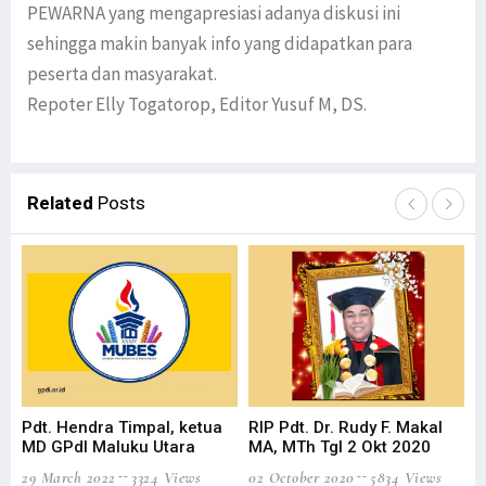
PEWARNA yang mengapresiasi adanya diskusi ini
sehingga makin banyak info yang didapatkan para
peserta dan masyarakat.
Repoter Elly Togatorop, Editor Yusuf M, DS.
Related
Posts
Pdt. Hendra Timpal, ketua
RIP Pdt. Dr. Rudy F. Makal
Ke
MD GPdI Maluku Utara
MA, MTh Tgl 2 Okt 2020
MU
29 March 2022
3324 Views
02 October 2020
5834 Views
08 