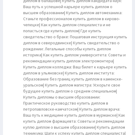
диплом в балашове| Купить диплом кандидата наук:
Ваш путь к успешной карьере купить диплом о
высшем образовании| Купить диплом автомеханика:
Станьте профессионалом купить диплом в кирово-
чепецке| Как купить диплом специалиста и не
попасться где купить диплом| Где купить
свидетельство о браке: Пошаговая инструкция купить
диплом в северодвинске| Купить свидетельство о
рождении: Легальные способы купить диплом
историка| Как купить диплом университета: Советы и
рекомендации купить диплом электромонтера|
Купить диплом колледжа: Ваш билет к карьере купить
диплом в ульяновске| Купить диплом института:
Образование без границ купить диплом в каменске-
уральском| Купить диплом магистра: Ускорьте свое
будущее купить диплом о среднем специальном|
Купить дипломы о высшем образовании:
Практическое руководство купить диплом в
петропавловске-камчатском| Купить диплом врача:
Ваш путь к медицине купить диплом в мурманске| Как
купить диплом фармацевта: Советы и рекомендации
куплю диплом о высшем образовании| Купить диплом
техникума: Шаги к успеху купить диплом специалиста|