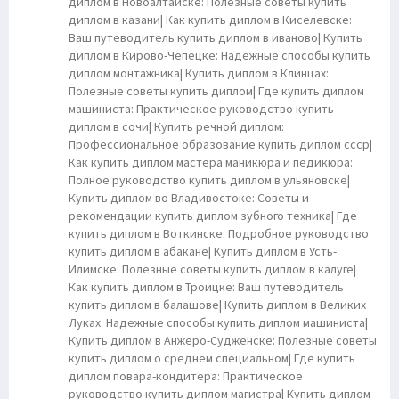
диплом в Новоалтайске: Полезные советы купить
диплом в казани| Как купить диплом в Киселевске:
Ваш путеводитель купить диплом в иваново| Купить
диплом в Кирово-Чепецке: Надежные способы купить
диплом монтажника| Купить диплом в Клинцах:
Полезные советы купить диплом| Где купить диплом
машиниста: Практическое руководство купить
диплом в сочи| Купить речной диплом:
Профессиональное образование купить диплом ссср|
Как купить диплом мастера маникюра и педикюра:
Полное руководство купить диплом в ульяновске|
Купить диплом во Владивостоке: Советы и
рекомендации купить диплом зубного техника| Где
купить диплом в Воткинске: Подробное руководство
купить диплом в абакане| Купить диплом в Усть-
Илимске: Полезные советы купить диплом в калуге|
Как купить диплом в Троицке: Ваш путеводитель
купить диплом в балашове| Купить диплом в Великих
Луках: Надежные способы купить диплом машиниста|
Купить диплом в Анжеро-Судженске: Полезные советы
купить диплом о среднем специальном| Где купить
диплом повара-кондитера: Практическое
руководство купить диплом магистра| Купить диплом