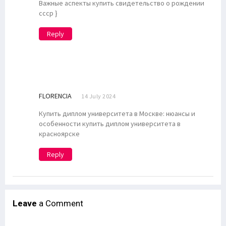
Важные аспекты купить свидетельство о рождении
ссср }
Reply
FLORENCIA
14 July 2024
Купить диплом университета в Москве: нюансы и
особенности купить диплом университета в
красноярске
Reply
Leave
a Comment