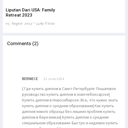
Liputan Dari USA: Family
Retreat 2023
05 August 2023
2469 Views
Comments (2)
BERNIECE
23 June 2024
{ Где купить диплом в Санкт-Петербурге: Пошаговое
руководство купить диплом в новочебоксарске|
Купить диплом в Новосибирске: Все, что нужно знать
купить диплом о среднем образовании| Как купить
диплом нового образца без лишних проблем купить
диплом в березниках| Купить диплом о среднем
специальном образовании: Быстро и надежно купить