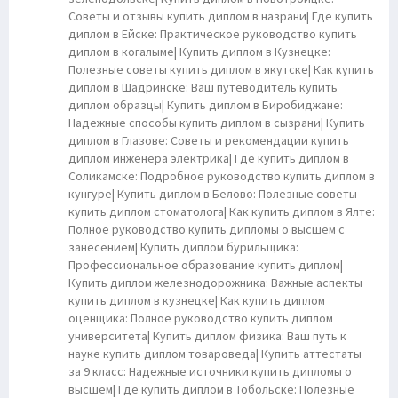
Советы и отзывы купить диплом в назрани| Где купить
диплом в Ейске: Практическое руководство купить
диплом в когалыме| Купить диплом в Кузнецке:
Полезные советы купить диплом в якутске| Как купить
диплом в Шадринске: Ваш путеводитель купить
диплом образцы| Купить диплом в Биробиджане:
Надежные способы купить диплом в сызрани| Купить
диплом в Глазове: Советы и рекомендации купить
диплом инженера электрика| Где купить диплом в
Соликамске: Подробное руководство купить диплом в
кунгуре| Купить диплом в Белово: Полезные советы
купить диплом стоматолога| Как купить диплом в Ялте:
Полное руководство купить дипломы о высшем с
занесением| Купить диплом бурильщика:
Профессиональное образование купить диплом|
Купить диплом железнодорожника: Важные аспекты
купить диплом в кузнецке| Как купить диплом
оценщика: Полное руководство купить диплом
университета| Купить диплом физика: Ваш путь к
науке купить диплом товароведа| Купить аттестаты
за 9 класс: Надежные источники купить дипломы о
высшем| Где купить диплом в Тобольске: Полезные