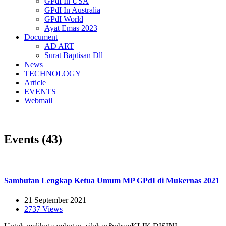
GPdI In USA
GPdI In Australia
GPdI World
Ayat Emas 2023
Document
AD ART
Surat Baptisan Dll
News
TECHNOLOGY
Article
EVENTS
Webmail
Events (43)
Sambutan Lengkap Ketua Umum MP GPdI di Mukernas 2021
21 September 2021
2737 Views