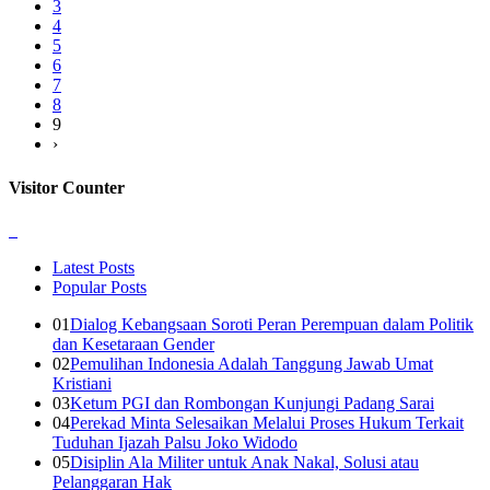
3
4
5
6
7
8
9
›
Visitor
Counter
Latest Posts
Popular Posts
01
Dialog Kebangsaan Soroti Peran Perempuan dalam Politik
dan Kesetaraan Gender
02
Pemulihan Indonesia Adalah Tanggung Jawab Umat
Kristiani
03
Ketum PGI dan Rombongan Kunjungi Padang Sarai
04
Perekad Minta Selesaikan Melalui Proses Hukum Terkait
Tuduhan Ijazah Palsu Joko Widodo
05
Disiplin Ala Militer untuk Anak Nakal, Solusi atau
Pelanggaran Hak