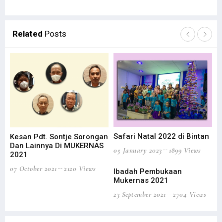
Related
Posts
Ku
10
21 
Safari Natal 2022 di Bintan
Kesan Pdt. Sontje Sorongan
Dan Lainnya Di MUKERNAS
05 January 2023
1899 Views
2021
07 October 2021
2120 Views
Ibadah Pembukaan
Mukernas 2021
Ku
23 September 2021
2704 Views
19 