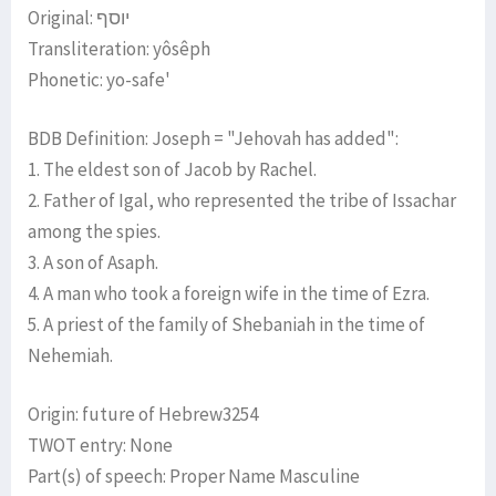
Original: יוסף
Transliteration: yôsêph
Phonetic: yo-safe'
BDB Definition: Joseph = "Jehovah has added":
1. The eldest son of Jacob by Rachel.
2. Father of Igal, who represented the tribe of Issachar
among the spies.
3. A son of Asaph.
4. A man who took a foreign wife in the time of Ezra.
5. A priest of the family of Shebaniah in the time of
Nehemiah.
Origin: future of Hebrew3254
TWOT entry: None
Part(s) of speech: Proper Name Masculine