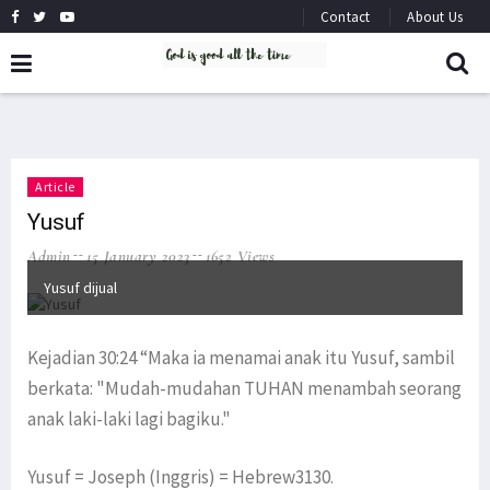
Contact
About Us
Article
Yusuf
Admin
15 January 2023
1652 Views
Yusuf dijual
Kejadian 30:24 “Maka ia menamai anak itu Yusuf, sambil
berkata: "Mudah-mudahan TUHAN menambah seorang
anak laki-laki lagi bagiku."
Yusuf = Joseph (Inggris) = Hebrew3130.