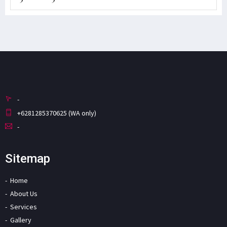
-
+6281285370625 (WA only)
-
Sitemap
Home
About Us
Services
Gallery