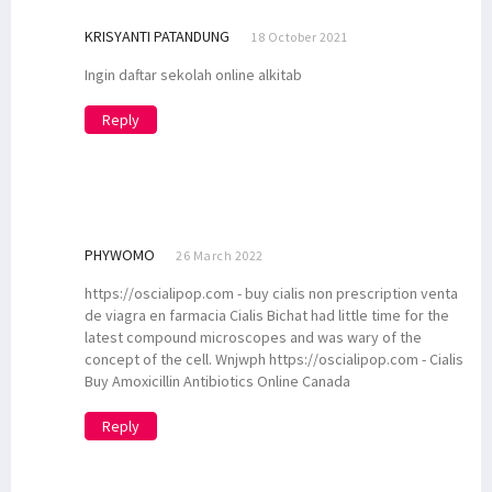
KRISYANTI PATANDUNG
18 October 2021
Ingin daftar sekolah online alkitab
Reply
PHYWOMO
26 March 2022
https://oscialipop.com - buy cialis non prescription venta
de viagra en farmacia Cialis Bichat had little time for the
latest compound microscopes and was wary of the
concept of the cell. Wnjwph https://oscialipop.com - Cialis
Buy Amoxicillin Antibiotics Online Canada
Reply