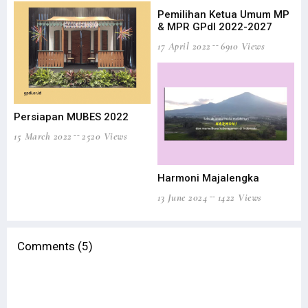
Pemilihan Ketua Umum MP
Dis
& MPR GPdI 2022-2027
An
Pe
17 April 2022
6910 Views
19 
Persiapan MUBES 2022
15 March 2022
2520 Views
Harmoni Majalengka
13 June 2024
1422 Views
Comments (5)