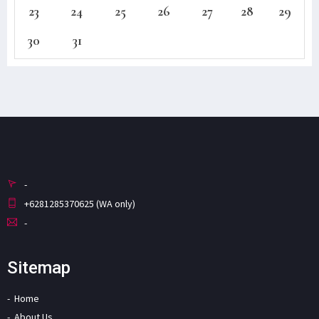
23
24
25
26
27
28
29
30
31
-
+6281285370625 (WA only)
-
Sitemap
Home
About Us