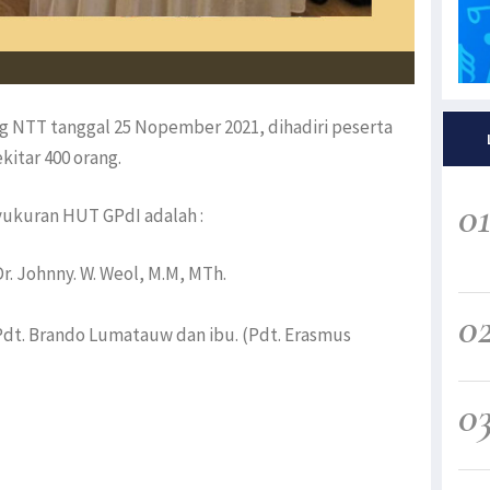
g NTT tanggal 25 Nopember 2021, dihadiri peserta
kitar 400 orang.
0
syukuran HUT GPdI adalah :
. Johnny. W. Weol, M.M, MTh.
0
dt. Brando Lumatauw dan ibu. (Pdt. Erasmus
0