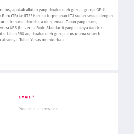
istus, apakah alkitab yang dipakai oleh gereja-gereja GPdI
an Baru (TB) ke ILT3? Karena terjemahan ILT3 sudah sesuai dengan
g turun temurun dipelihara oleh jemaat Tuhan yang murni,
rsi UBS (Universal Bible Standard) yang asalnya dari text
itar tahun 390-an, dipakai oleh gereja arus utama seperti
n alirannya. Tuhan Yesus memberkati
EMAIL *