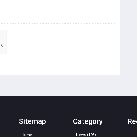
Sitemap
Category
Re
Home
News (105)