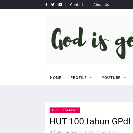
Contact
About Us
HOME
PROFILE
YOUTUBE
GPdI Satu Abad
HUT 100 tahun GPdI
Admin
19 December 2021
2936 Views