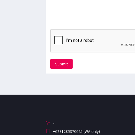
Submit
-
+6281285370625 (WA only)