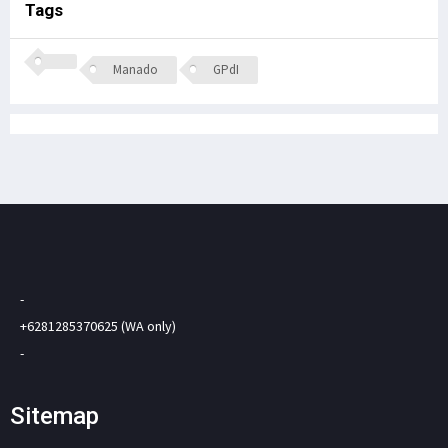
Tags
Manado
GPdI
-
+6281285370625 (WA only)
-
Sitemap