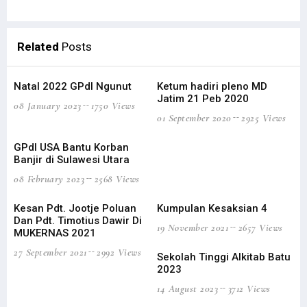
Related
Posts
Natal 2022 GPdI Ngunut
Ketum hadiri pleno MD
Jatim 21 Peb 2020
08 January 2023
1750 Views
01 September 2020
2925 Views
GPdI USA Bantu Korban
Banjir di Sulawesi Utara
08 February 2023
2568 Views
Kesan Pdt. Jootje Poluan
Kumpulan Kesaksian 4
Dan Pdt. Timotius Dawir Di
19 November 2021
2657 Views
MUKERNAS 2021
27 September 2021
2992 Views
Sekolah Tinggi Alkitab Batu
2023
14 August 2023
3712 Views