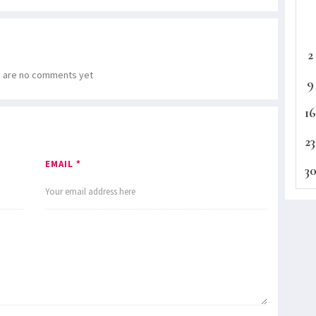
2
 are no comments yet
9
16
23
EMAIL *
3