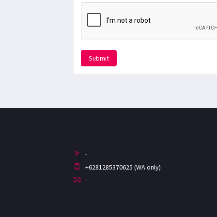
Submit
-
+6281285370625 (WA only)
-