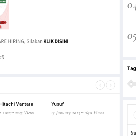
0
0
RE HIRING, Silakan
KLIK DISINI
al)
Tag
 Hitachi Vantara
Yusuf
Ketum di 
8 Okt 20
t 2023
2253 Views
15 January 2023
1650 Views
09 October
S