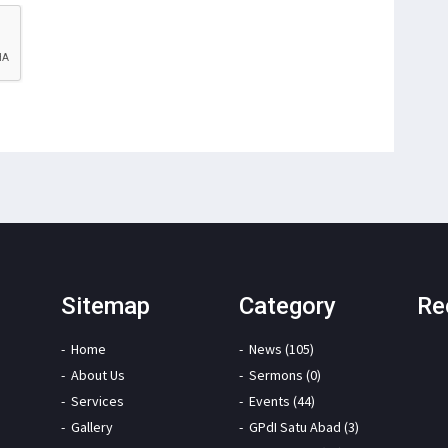
Sitemap
Category
Re
Home
News (105)
About Us
Sermons (0)
Services
Events (44)
Gallery
GPdI Satu Abad (3)