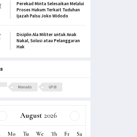
4
Perekad Minta Selesaikan Melalui
Proses Hukum Terkait Tuduhan
Ijazah Palsu Joko Widodo
5
Disiplin Ala Militer untuk Anak
Nakal, Solusi atau Pelanggaran
Hak
s
Manado
GPdI
Sulawesi Selatan 6-
Ketum Lantik Dewan Rektorat
RIP Ibu P
20
Sekolah Tinggi Alkitab Batu
Runkat 6
August
2026
Juni 2021
 2020
3584 Views
07 January
07 June 2021
5299 Views
u
Mo
Tu
We
Th
Fr
Sa