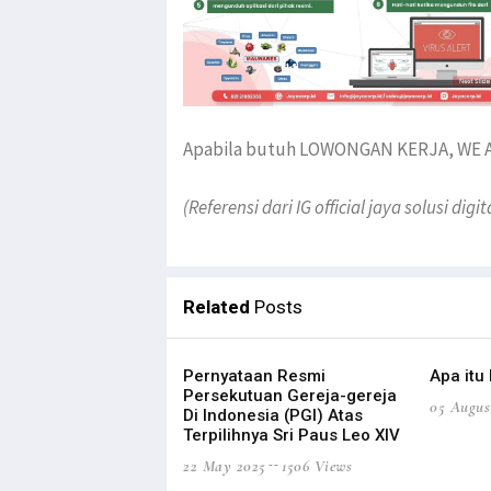
Apabila butuh LOWONGAN KERJA, WE A
(
Referensi dari IG official jaya solusi digit
Related
Posts
Pernyataan Resmi
Apa itu
Persekutuan Gereja-gereja
05 Augus
Di Indonesia (PGI) Atas
Terpilihnya Sri Paus Leo XIV
22 May 2025
1506 Views