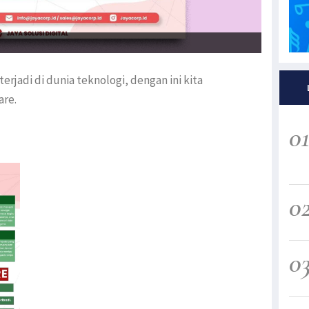
rjadi di dunia teknologi, dengan ini kita
are.
0
0
0